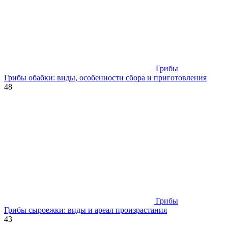
Грибы
Грибы обабки: виды, особенности сбора и приготовления
48
Грибы
Грибы сыроежки: виды и ареал произрастания
43