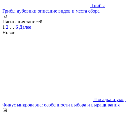
Грибы
Грибы дубовики описание видов и места сбора
52
Пагинация записей
1
2
…
6
Далее
Новое
Посадка и уход
Фикус микрокарпа: особенности выбора и выращивания
59