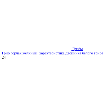
Грибы
Гриб горчак желчный: характеристика двойника белого гриба
24